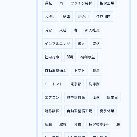
運転
雨
ワクチン接種
指定工場
お祝い
結婚
左近川
江戸川区
浦安
入社
春
新入社員
インフルエンザ
求人
資格
社内行事
BBQ
福利厚生
自動車整備士
トマト
栽培
ミニトマト
東京都
洗浄剤
エアコン
熱中症対策
猛暑
誕生日
消防訓練
自動車整備工場
夏季休業
転職
取得
合格
特定技能2号
海