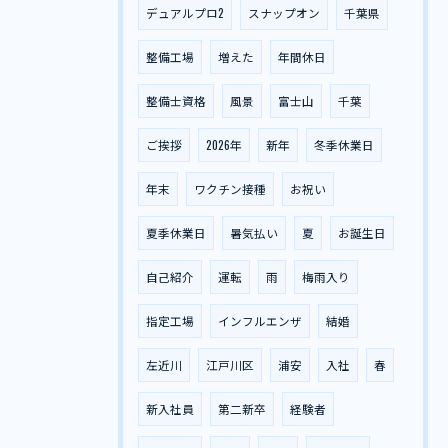
デュアルプロ2
スナップオン
千葉県
整備工場
増えた
年間休日
整備士資格
風景
富士山
千葉
ご挨拶
2026年
新年
冬季休業日
年末
ワクチン接種
お祝い
夏季休業日
暑気払い
夏
お誕生日
自己紹介
運転
雨
梅雨入り
指定工場
インフルエンザ
結婚
左近川
江戸川区
浦安
入社
春
新入社員
第二新卒
経験者