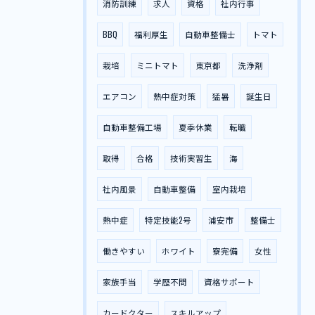
消防訓練
求人
資格
社内行事
BBQ
福利厚生
自動車整備士
トマト
栽培
ミニトマト
東京都
洗浄剤
エアコン
熱中症対策
猛暑
誕生日
自動車整備工場
夏季休業
転職
取得
合格
技術実習生
海
社内風景
自動車整備
室内栽培
熱中症
特定技能2号
浦安市
整備士
働きやすい
ホワイト
寮完備
女性
家族手当
学歴不問
資格サポート
カードクター
スキルアップ