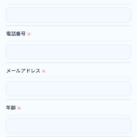
当社では、利用目的の達成に必要な範囲において、
個人情報を外部に委託する場合があります。
これらの委託先に対しては個人情報保護契約等の措
置をとり、適切な監督を行います。
電話番号
※
＜個人情報の安全管理＞
当社では、個人情報の漏洩等がなされないよう、適
切に安全管理対策を実施します。
メールアドレス
※
＜個人情報を与えなかった場合に生じる結果＞
必要な情報を頂けない場合は、それに対応した当社
のサービスをご提供できない場合がございますので
年齢
※
予めご了承ください。
＜個人情報の開示･訂正・削除･利用停止の手続につ