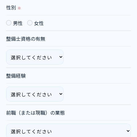
いて＞
性別
※
当社では、お客様の個人情報の開示･訂正･削除・利
用停止の手続を定めさせて頂いております。
男性
女性
ご本人である事を確認のうえ、対応させて頂きま
整備士資格の有無
す。
個人情報の開示･訂正･削除・利用停止の具体的手続
きにつきましては、お電話でお問合せ下さい。
整備経験
前職（または現職）の業態