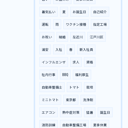
暑気払い
夏
お誕生日
自己紹介
運転
雨
ワクチン接種
指定工場
お祝い
結婚
左近川
江戸川区
浦安
入社
春
新入社員
インフルエンザ
求人
資格
社内行事
BBQ
福利厚生
自動車整備士
トマト
栽培
ミニトマト
東京都
洗浄剤
エアコン
熱中症対策
猛暑
誕生日
消防訓練
自動車整備工場
夏季休業