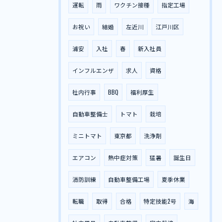
運転
雨
ワクチン接種
指定工場
お祝い
結婚
左近川
江戸川区
浦安
入社
春
新入社員
インフルエンザ
求人
資格
社内行事
BBQ
福利厚生
自動車整備士
トマト
栽培
ミニトマト
東京都
洗浄剤
エアコン
熱中症対策
猛暑
誕生日
消防訓練
自動車整備工場
夏季休業
転職
取得
合格
特定技能2号
海