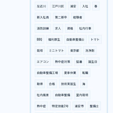
左近川
江戸川区
浦安
入社
春
新入社員
第二新卒
経験者
消防訓練
求人
資格
社内行事
BBQ
福利厚生
自動車整備士
トマト
栽培
ミニトマト
東京都
洗浄剤
エアコン
熱中症対策
猛暑
誕生日
自動車整備工場
夏季休業
転職
取得
合格
技術実習生
海
社内風景
自動車整備
室内栽培
熱中症
特定技能2号
浦安市
整備士