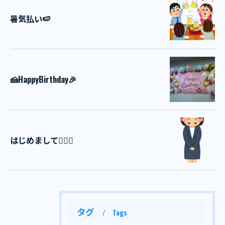
暑気払い🍉
🍰HappyBirthday🎉
はじめまして💁🏻‍♀️
タグ
Tags