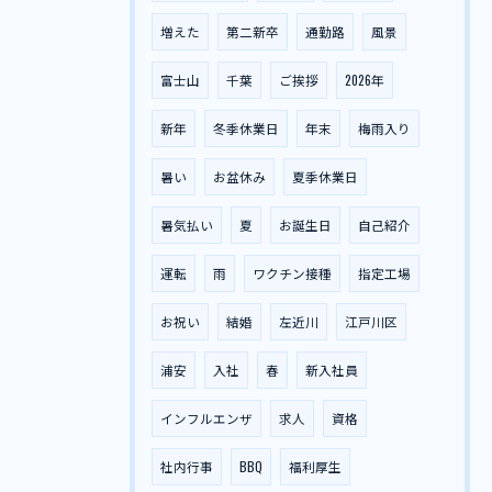
増えた
第二新卒
通勤路
風景
富士山
千葉
ご挨拶
2026年
新年
冬季休業日
年末
梅雨入り
暑い
お盆休み
夏季休業日
暑気払い
夏
お誕生日
自己紹介
運転
雨
ワクチン接種
指定工場
お祝い
結婚
左近川
江戸川区
浦安
入社
春
新入社員
インフルエンザ
求人
資格
社内行事
BBQ
福利厚生