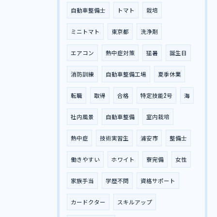
自動車整備士
トマト
栽培
ミニトマト
東京都
洗浄剤
エアコン
熱中症対策
猛暑
誕生日
消防訓練
自動車整備工場
夏季休業
転職
取得
合格
特定技能2号
海
社内風景
自動車整備
室内栽培
熱中症
技術実習生
浦安市
整備士
働きやすい
ホワイト
寮完備
女性
家族手当
学歴不問
資格サポート
カードクター
スキルアップ