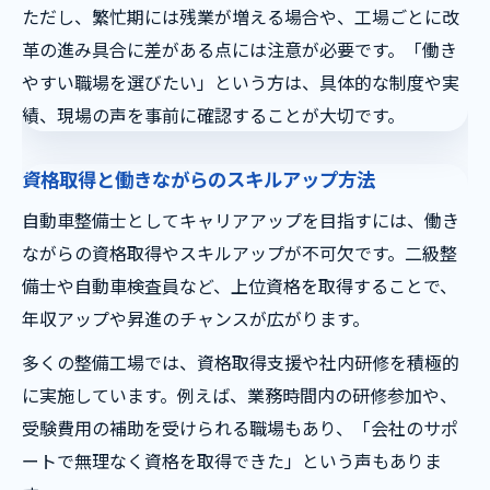
自動車整備士が実現する理想のワークライ
ただし、繁忙期には残業が増える場合や、工場ごとに改
フバランス
革の進み具合に差がある点には注意が必要です。「働き
働き方改革で叶える家族との時間確保法
やすい職場を選びたい」という方は、具体的な制度や実
自動車整備工場での休みと勤務時間の実際
績、現場の声を事前に確認することが大切です。
将来性ある働き方で目指す長期安定就業
資格取得と働きながらのスキルアップ方法
整備士資格を活かした柔軟なキャリア選択
自動車整備士としてキャリアアップを目指すには、働き
ながらの資格取得やスキルアップが不可欠です。二級整
備士や自動車検査員など、上位資格を取得することで、
年収アップや昇進のチャンスが広がります。
多くの整備工場では、資格取得支援や社内研修を積極的
に実施しています。例えば、業務時間内の研修参加や、
受験費用の補助を受けられる職場もあり、「会社のサポ
ートで無理なく資格を取得できた」という声もありま