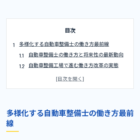
目次
多様化する自動車整備士の働き方最前線
自動車整備士の働き方と将来性の最新動向
自動車整備工場で進む働き方改革の実態
資格取得と働きながらのスキルアップ方法
自動車整備士の勤務時間と休みの実情を解
説
人手不足の現状と整備士の新しい働き方
多様化する自動車整備士の働き方最前
将来性を探る自動車整備工場の現状考察
線
自動車整備工場の将来性は本当にあるのか
働き方改革が工場にもたらすメリットとは