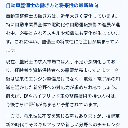
自動車整備士の働き方と将来性の最新動向
整備工場の人手不足とその解消策を考察
自動車整備士の働き方は、近年大きく変化しています。
年収や待遇改善が進む自動車整備工場の今
特に自動車業界全体で電動化や自動運転技術の進展が進
整備士資格が工場の未来に与える影響
む中、必要とされるスキルや知識にも変化が生じていま
理想の働き方を目指す整備士のキャリア戦略
す。これに伴い、整備士の将来性にも注目が集まってい
自動車整備士が目指す理想の働き方とは
ます。
将来性を高めるキャリアアップの具体策
現在、整備士の求人市場では人手不足が深刻化してお
自動車整備工場で活かす資格取得支援制度
り、経験者や資格保持者への需要が高まっています。今
年収アップを狙う整備士の転職ポイント
後は従来のエンジン整備だけでなく、電気・電子系の知
土日祝休みやフレックス勤務の実現方法
識を活かした新分野への対応力が求められるでしょう。
自動車整備士資格取得と働きながらの成長術
例えば、EVやハイブリッド車の整備技術を持つ人材は、
今後さらに評価が高まると予想されています。
自動車整備士資格を働きながら取得するコ
ツ
一方で、将来性に不安を感じる声もありますが、技術革
働き方改革に対応した学び方の工夫とは
新の時代こそスキルアップや新しい分野へのチャレンジ