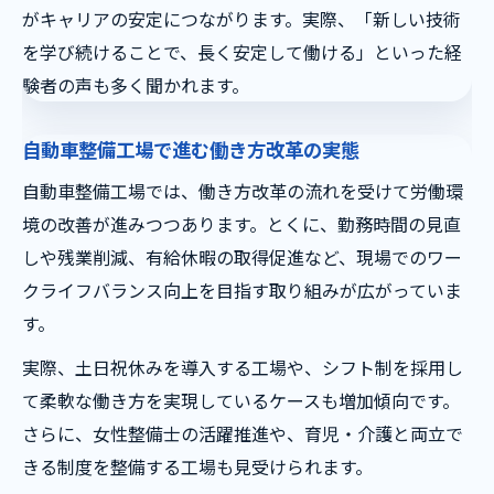
がキャリアの安定につながります。実際、「新しい技術
資格取得で広がる自動車整備士の将来性
を学び続けることで、長く安定して働ける」といった経
整備工場が支援するスキルアップ環境
験者の声も多く聞かれます。
勤務時間を活かした学習と資格対策法
働き方改革が進む整備現場での新たな選択肢
自動車整備工場で進む働き方改革の実態
働き方改革で変化する自動車整備士の勤務
自動車整備工場では、働き方改革の流れを受けて労働環
形態
境の改善が進みつつあります。とくに、勤務時間の見直
整備士の将来性を支える新しい働き方の実
しや残業削減、有給休暇の取得促進など、現場でのワー
例
クライフバランス向上を目指す取り組みが広がっていま
自動車整備工場で選ばれる柔軟な働き方と
す。
は
実際、土日祝休みを導入する工場や、シフト制を採用し
土日祝休みや時短勤務の可能性を探る
て柔軟な働き方を実現しているケースも増加傾向です。
資格取得と両立できる新しいシフト制度
さらに、女性整備士の活躍推進や、育児・介護と両立で
ワークライフバランス重視の整備士キャリア論
きる制度を整備する工場も見受けられます。