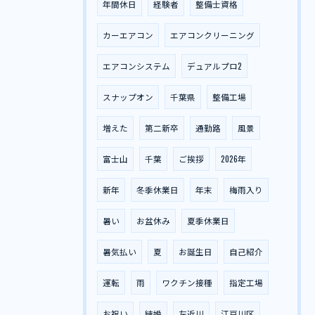
年間休日
経験者
整備士資格
カーエアコン
エアコンクリーニング
エアコンシステム
デュアルプロ2
スナップオン
千葉県
整備工場
増えた
第二新卒
通勤路
風景
富士山
千葉
ご挨拶
2026年
新年
冬季休業日
年末
梅雨入り
暑い
お盆休み
夏季休業日
暑気払い
夏
お誕生日
自己紹介
運転
雨
ワクチン接種
指定工場
お祝い
結婚
左近川
江戸川区