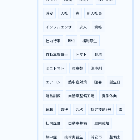
浦安
入社
春
新入社員
インフルエンザ
求人
資格
社内行事
BBQ
福利厚生
自動車整備士
トマト
栽培
ミニトマト
東京都
洗浄剤
エアコン
熱中症対策
猛暑
誕生日
消防訓練
自動車整備工場
夏季休業
転職
取得
合格
特定技能2号
海
社内風景
自動車整備
室内栽培
熱中症
技術実習生
浦安市
整備士