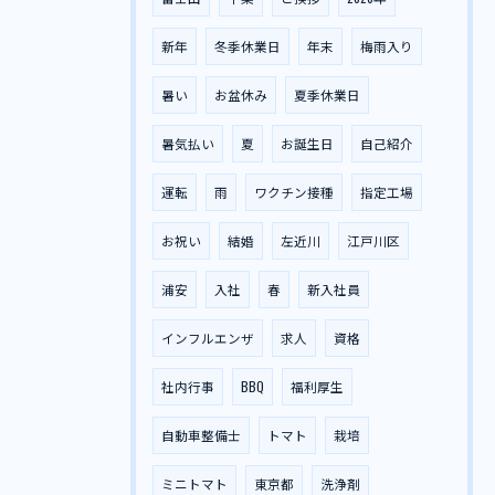
新年
冬季休業日
年末
梅雨入り
暑い
お盆休み
夏季休業日
暑気払い
夏
お誕生日
自己紹介
運転
雨
ワクチン接種
指定工場
お祝い
結婚
左近川
江戸川区
浦安
入社
春
新入社員
インフルエンザ
求人
資格
社内行事
BBQ
福利厚生
自動車整備士
トマト
栽培
ミニトマト
東京都
洗浄剤