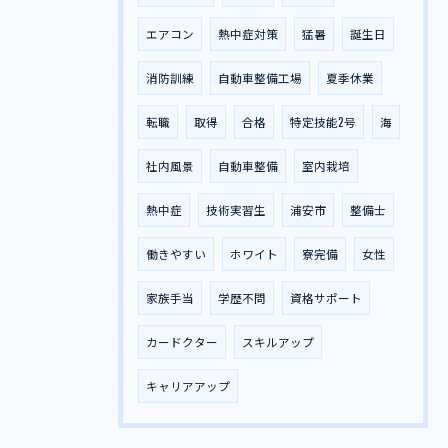
エアコン
熱中症対策
猛暑
誕生日
消防訓練
自動車整備工場
夏季休業
転職
取得
合格
特定技能2号
海
社内風景
自動車整備
室内栽培
熱中症
技術実習生
浦安市
整備士
働きやすい
ホワイト
寮完備
女性
家族手当
学歴不問
資格サポート
カードクター
スキルアップ
キャリアアップ